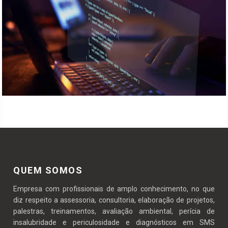
PAULO FRANCKLIN
DIFERENCIAL
17 AUGUST 2012
CTM - Centro de
Treinamento Móvel - A7
Consultoria e
Treinamentos...
PAULO FRANCKLIN
DIFERENCIAL
19 FEBRUARY 2025
QUEM SOMOS
Software de gestão de
Empresa com profissionais de amplo conhecimento, no que
treinamentos
diz respeito a assessoria, consultoria, elaboração de projetos,
palestras, treinamentos, avaliação ambiental, perícia de
insalubridade e periculosidade e diagnósticos em SMS
Este software possibilita a gestão de todos