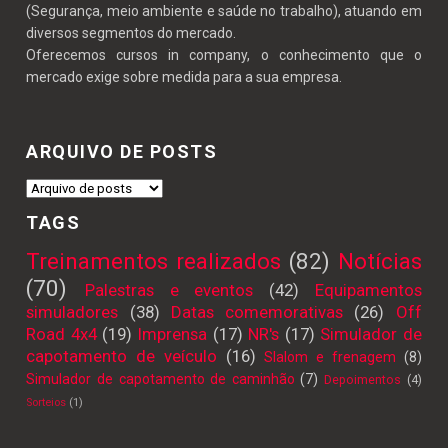
(Segurança, meio ambiente e saúde no trabalho), atuando em
os treinamentos pelo GRUPO A7 e o
diversos segmentos do mercado.
cliente, pelo sistema
Oferecemos cursos in company, o conhecimento que o
mercado exige sobre medida para a sua empresa.
ARQUIVO DE POSTS
TAGS
Treinamentos realizados
(82)
Notícias
(70)
Palestras e eventos
(42)
Equipamentos
simuladores
(38)
Datas comemorativas
(26)
Off
Road 4x4
(19)
Imprensa
(17)
NR's
(17)
Simulador de
capotamento de veículo
(16)
Slalom e frenagem
(8)
Simulador de capotamento de caminhão
(7)
Depoimentos
(4)
Sorteios
(1)