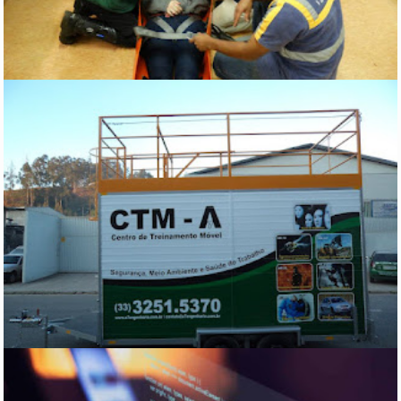
PAULO FRANCKLIN
DIFERENCIAL
19 AUGUST 2021
Treinamentos
Empresa com profissionais de amplo
conhecimento, qualificação e vasta
experiência no que diz